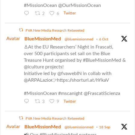
#MissionOcean @OurMissionOcean
2
6
Twitter
FVA New Media Research Retweeted
Avatar
BlueMissionMed
@bluemissionmed
·
6 Oct
⚓At the EU Researchers’ Night in Frascati,
over 500 participants set sail on the Blue
Treasure Hunt organised by #BlueMissionMed &
@iculture projects!
Initiative led by @fvawebIN in collab with
@ARPALazio👉https://shorturl.at/hYkaV
#MissionOcean #mscanight @FrascatiScienza
3
9
Twitter
FVA New Media Research Retweeted
Avatar
BlueMissionMed
@bluemissionmed
·
18 Sep
📢 Our #BlueMissionMed partners