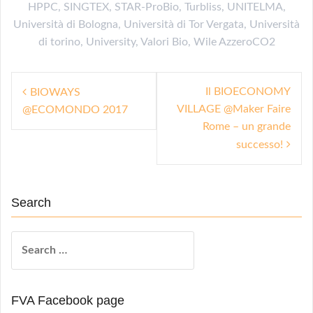
HPPC
,
SINGTEX
,
STAR-ProBio
,
Turbliss
,
UNITELMA
,
Università di Bologna
,
Università di Tor Vergata
,
Università
di torino
,
University
,
Valori Bio
,
Wile AzzeroCO2
P
Il BIOECONOMY
BIOWAYS
VILLAGE @Maker Faire
@ECOMONDO 2017
o
Rome – un grande
s
successo!
t
n
Search
a
v
S
i
e
a
g
r
a
FVA Facebook page
c