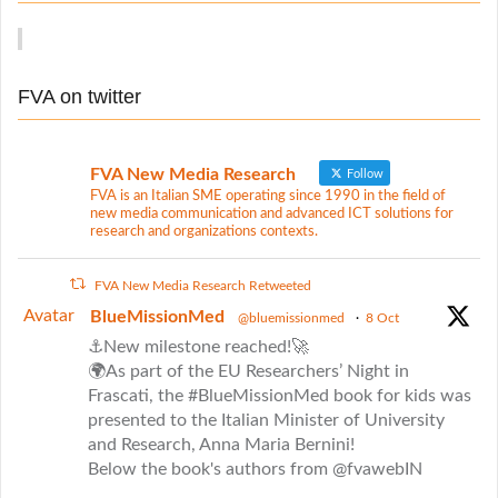
t
h
f
i
o
o
FVA on twitter
r
n
:
FVA New Media Research
Follow
FVA is an Italian SME operating since 1990 in the field of
new media communication and advanced ICT solutions for
research and organizations contexts.
FVA New Media Research Retweeted
Avatar
BlueMissionMed
@bluemissionmed
·
8 Oct
⚓New milestone reached!🚀
🌍As part of the EU Researchers’ Night in
Frascati, the #BlueMissionMed book for kids was
presented to the Italian Minister of University
and Research, Anna Maria Bernini!
Below the book's authors from @fvawebIN