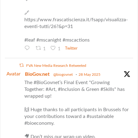
🔗
https://www.frascatiscienza.it/fsapp/visualizza-
eventi-tutti/26?&p=31
#leaf #mscanight #mscactions
1
1
Twitter
FVA New Media Research Retweeted
Avatar
BioGov.net
@biogovnet
·
28 May 2025
The #BioGovnet’s Final Event "Growing
Together: #Art, #Inclusion & Green #Skills" has
wrapped up!
🙌 Huge thanks to all participants in Brussels for
your contributions toward a #sustainable
#bioeconomy.
🎥 Don’t miss our wrap-up video.