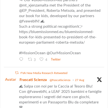
@mt_xjenzamalta met the President of the
@EP_President, Roberta Metsola, and presented
our book for kids, developed by our partners
@fvawebIN! 🌊
Such a strong political recognition!👉
https://bluemissionmed.eu/bluemissionmed-
book-for-kids-presented-to-president-of-the-
european-parliament-roberta-metsola/
#MissionOcean @OurMissionOcean
3
4
Twitter
FVA New Media Research Retweeted
Avatar
Frascati Scienza
@frascatiscienza
·
27 Aug
🌊 Salpa con noi per la Caccia al Tesoro Blu!
Con @fvawebIN, a LEAF 2025 bambini e famiglie
esploreranno i segreti del mare con giochi,
esperimenti e un Passaporto Blu da completare
💙