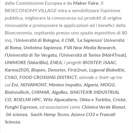
dalla Commissione Europea e da
Maker Faire
, il
BIOECONOMY VILLAGE mira a sensibilizzare l’opinione
pubblica, migliorare la conoscenza sui prodotti di origine
rinnovabile e promuovere le applicazioni ed i benefici della
Bioeconomia, ospitando presso uno spazio espositivo di 80
mq, l’
Università di Bologna, il CNR, ‘La Sapienza’ Università
di Roma, Unitelma Sapienza, FVA New Media Research,
l’Università di Tor Vergata, l’Università di Torino (Mat4Treat),
UNIMORE (ValoriBio), ENEA,
i progetti
BIOSTEP,
ISAAC,
Karma2020, Biopen, Demeter, First2run, Leguval Biobottle,
CYAO, FOOD CROSSING DISTRICT,
aziende e Start-up tra
cui
Eni, NOVAMONT, Minimo Impatto, Algaria, MOGU,
BioInnoTech,
CHIMAR
, AlgaRes, SINGTEX® INDUSTRIAL
CO, ROELMI HPC, Wile Alpacafarm, Okka e Turbliss, Crickè,
Funghi Espresso,
ed associazioni come
Chimica Verde Bionet,
06 scienza, South Hemp Tecno, Azzero CO2 e Frascati
Scienza.