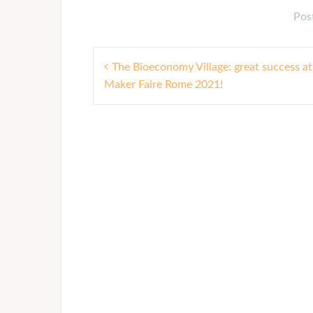
Pos
P
The Bioeconomy Village: great success at
Maker Faire Rome 2021!
o
s
t
n
a
v
i
g
a
t