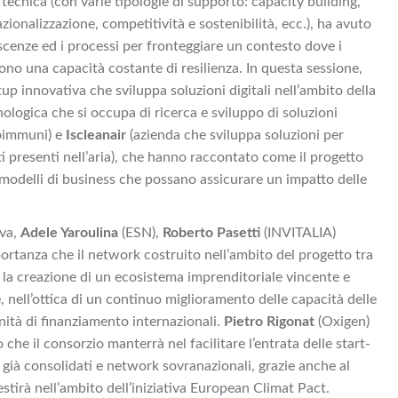
 tecnica (con varie tipologie di supporto: capacity building,
zionalizzazione, competitività e sostenibilità, ecc.), ha avuto
oscenze ed i processi per fronteggiare un contesto dove i
ono una capacità costante di resilienza. In questa sessione,
tup innovativa che sviluppa soluzioni digitali nell’ambito della
ologica che si occupa di ricerca e sviluppo di soluzioni
toimmuni) e
Iscleanair
(azienda che sviluppa soluzioni per
i presenti nell’aria), che hanno raccontato come il progetto
modelli di business che possano assicurare un impatto delle
iva,
Adele Yaroulina
(ESN),
Roberto Pasetti
(INVITALIA)
ortanza che il network costruito nell’ambito del progetto tra
re la creazione di un ecosistema imprenditoriale vincente e
nell’ottica di un continuo miglioramento delle capacità delle
nità di finanziamento internazionali.
Pietro Rigonat
(Oxigen)
 che il consorzio manterrà nel facilitare l’entrata delle start-
i già consolidati e network sovranazionali, grazie anche al
tirà nell’ambito dell’iniziativa European Climat Pact.