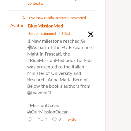
contexts.
FVA New Media Research Retweeted
Avatar
BlueMissionMed
@bluemissionmed
·
8 Oct
⚓New milestone reached!🚀
🌍As part of the EU Researchers’
Night in Frascati, the
#BlueMissionMed book for kids
was presented to the Italian
Minister of University and
Research, Anna Maria Bernini!
Below the book's authors from
@fvawebIN
#MissionOcean
@OurMissionOcean
2
6
Twitter