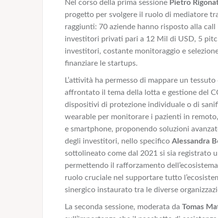
Nel corso della prima sessione
Pietro Rigona
progetto per svolgere il ruolo di mediatore t
raggiunti: 70 aziende hanno risposto alla call 
investitori privati pari a 12 Mil di USD, 5 pi
investitori, costante monitoraggio e selezione
finanziare le startups.
L’attività ha permesso di mappare un tessuto d
affrontato il tema della lotta e gestione del
dispositivi di protezione individuale o di san
wearable per monitorare i pazienti in remoto,
e smartphone, proponendo soluzioni avanzate 
degli investitori, nello specifico
Alessandra B
sottolineato come dal 2021 si sia registrato 
permettendo il rafforzamento dell’ecosistema 
ruolo cruciale nel supportare tutto l’ecosistem
sinergico instaurato tra le diverse organizza
La seconda sessione, moderata da
Tomas Mat