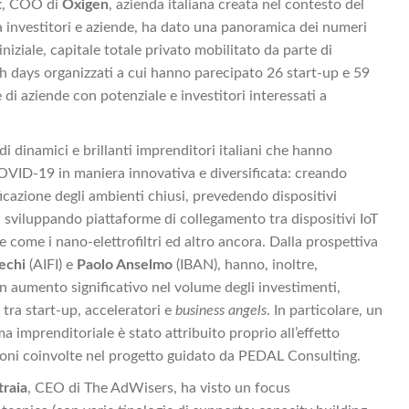
t
, COO di
Oxigen
, azienda italiana creata nel contesto del
ra investitori e aziende, ha dato una panoramica dei numeri
iniziale, capitale totale privato mobilitato da parte di
tch days organizzati a cui hanno parecipato 26 start-up e 59
 di aziende con potenziale e investitori interessati a
i dinamici e brillanti imprenditori italiani che hanno
 COVID-19 in maniera innovativa e diversificata: creando
ificazione degli ambienti chiusi, prevedendo dispositivi
 sviluppando piattaforme di collegamento tra dispositivi IoT
come i nano-elettrofiltri ed altro ancora. Dalla prospettiva
echi
(AIFI) e
Paolo Anselmo
(IBAN), hanno, inoltre,
un aumento significativo nel volume degli investimenti,
tra start-up, acceleratori e
business angels
. In particolare, un
a imprenditoriale è stato attribuito proprio all’effetto
zioni coinvolte nel progetto guidato da PEDAL Consulting.
raia
, CEO di The AdWisers, ha visto un focus