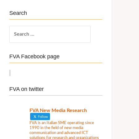
Search
S
e
a
r
FVA Facebook page
c
h
f
o
FVA on twitter
r
:
FVA New Media Research
Follow
FVA is an Italian SME operating since
1990 in the field of new media
communication and advanced ICT
solutions for research and organizations