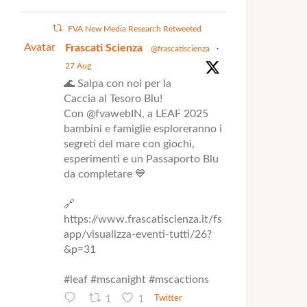
FVA New Media Research Retweeted
Avatar
Frascati Scienza
@frascatiscienza
·
27 Aug
🌊 Salpa con noi per la
Caccia al Tesoro Blu!
Con @fvawebIN, a LEAF 2025
bambini e famiglie esploreranno i
segreti del mare con giochi,
esperimenti e un Passaporto Blu
da completare 💙
🔗
https://www.frascatiscienza.it/fs
app/visualizza-eventi-tutti/26?
&p=31
#leaf #mscanight #mscactions
1
1
Twitter