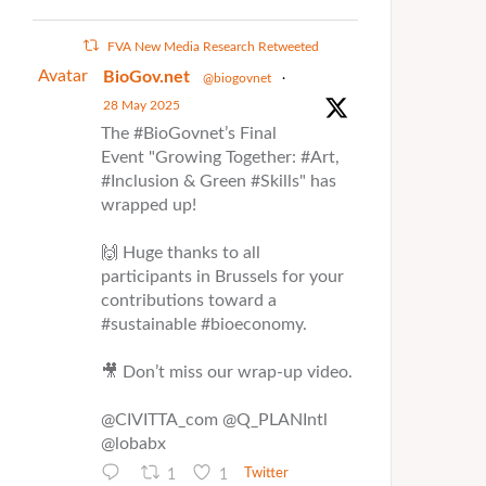
FVA New Media Research Retweeted
Avatar
BioGov.net
@biogovnet
·
28 May 2025
The #BioGovnet’s Final
Event "Growing Together: #Art,
#Inclusion & Green #Skills" has
wrapped up!
🙌 Huge thanks to all
participants in Brussels for your
contributions toward a
#sustainable #bioeconomy.
🎥 Don’t miss our wrap-up video.
@CIVITTA_com @Q_PLANIntl
@lobabx
1
1
Twitter