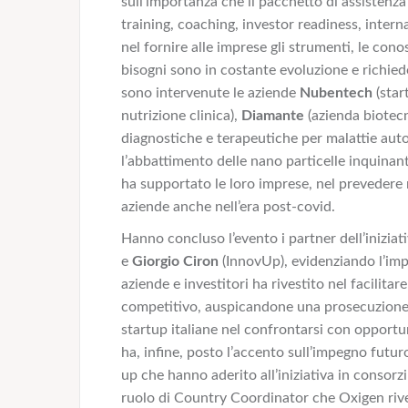
sull’importanza che il pacchetto di assistenza
training, coaching, investor readiness, interna
nel fornire alle imprese gli strumenti, le con
bisogni sono in costante evoluzione e richied
sono intervenute le aziende
Nubentech
(star
nutrizione clinica),
Diamante
(azienda biotecn
diagnostiche e terapeutiche per malattie au
l’abbattimento delle nano particelle inquinant
ha supportato le loro imprese, nel prevedere 
aziende anche nell’era post-covid.
Hanno concluso l’evento i partner dell’iniziat
e
Giorgio Ciron
(InnovUp), evidenziando l’imp
aziende e investitori ha rivestito nel facilita
competitivo, auspicandone una prosecuzione, 
startup italiane nel confrontarsi con opportu
ha, infine, posto l’accento sull’impegno futuro
up che hanno aderito all’iniziativa in consorz
ruolo di Country Coordinator che Oxigen rives