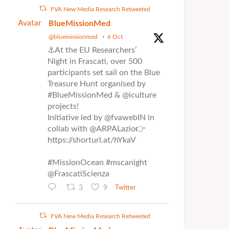
FVA New Media Research Retweeted
Avatar
BlueMissionMed
@bluemissionmed
·
6 Oct
⚓At the EU Researchers’
Night in Frascati, over 500
participants set sail on the Blue
Treasure Hunt organised by
#BlueMissionMed & @iculture
projects!
Initiative led by @fvawebIN in
collab with @ARPALazio👉
https://shorturl.at/hYkaV
#MissionOcean #mscanight
@FrascatiScienza
3
9
Twitter
FVA New Media Research Retweeted