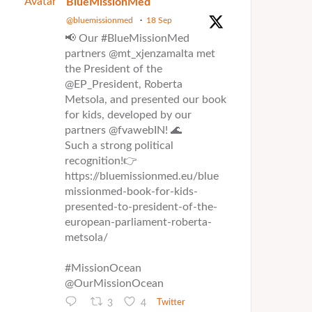
Avatar
BlueMissionMed
@bluemissionmed
·
18 Sep
📢 Our #BlueMissionMed
partners @mt_xjenzamalta met
the President of the
@EP_President, Roberta
Metsola, and presented our book
for kids, developed by our
partners @fvawebIN! 🌊
Such a strong political
recognition!👉
https://bluemissionmed.eu/blue
missionmed-book-for-kids-
presented-to-president-of-the-
european-parliament-roberta-
metsola/
#MissionOcean
@OurMissionOcean
3
4
Twitter