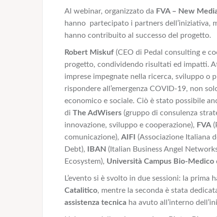
Al webinar, organizzato da
FVA – New Media
hanno partecipato i partners dell’iniziativa, ma
hanno contribuito al successo del progetto.
Robert Miskuf
(CEO di Pedal consulting e coor
progetto, condividendo risultati ed impatti. A
imprese impegnate nella ricerca, sviluppo o pr
rispondere all’emergenza COVID-19, non solo 
economico e sociale. Ciò è stato possibile an
di
The AdWisers
(gruppo di consulenza strate
innovazione, sviluppo e cooperazione),
FVA
(
comunicazione),
AIFI
(Associazione Italiana d
Debt),
IBAN
(Italian Business Angel Network
Ecosystem),
Università Campus Bio-Medico 
L’evento si è svolto in due sessioni: la prima 
Catalitico
, mentre la seconda è stata dedicata
assistenza tecnica
ha avuto all’interno dell’ini