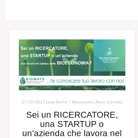
27/10/2017
Louis Ferrini
Bioeconomy
,
News & Events
Sei un RICERCATORE,
una STARTUP o
un’azienda che lavora nel