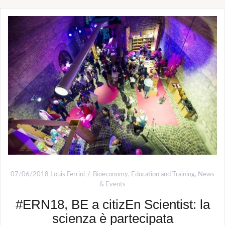
07/06/2018
Louis Ferrini
Bioeconomy
,
Education and Training
,
News
& Events
#ERN18, BE a citizEn Scientist: la
scienza è partecipata