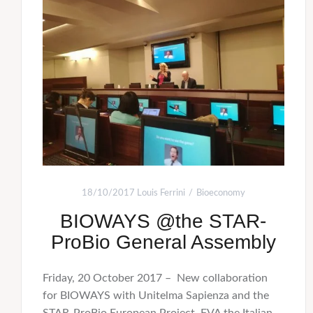
18/10/2017
Louis Ferrini
Bioeconomy
BIOWAYS @the STAR-
ProBio General Assembly
Friday, 20 October 2017 – New collaboration
for BIOWAYS with Unitelma Sapienza and the
STAR-ProBio European Project. FVA the Italian